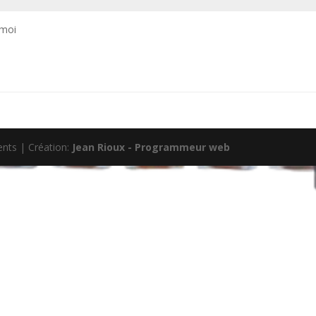
 moi
nts | Création:
Jean Rioux - Programmeur web