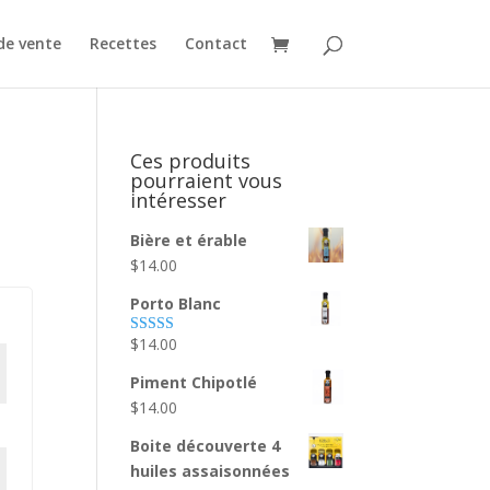
de vente
Recettes
Contact
Ces produits
pourraient vous
intéresser
Bière et érable
$
14.00
Porto Blanc
$
14.00
Note
5.00
sur 5
Piment Chipotlé
$
14.00
Boite découverte 4
huiles assaisonnées