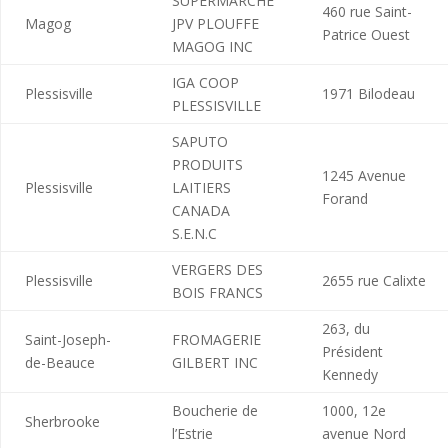
SUPERMARCHÉ
460 rue Saint-
Magog
JPV PLOUFFE
Patrice Ouest
MAGOG INC
IGA COOP
Plessisville
1971 Bilodeau
PLESSISVILLE
SAPUTO
PRODUITS
1245 Avenue
Plessisville
LAITIERS
Forand
CANADA
S.E.N.C
VERGERS DES
Plessisville
2655 rue Calixte
BOIS FRANCS
263, du
Saint-Joseph-
FROMAGERIE
Président
de-Beauce
GILBERT INC
Kennedy
Boucherie de
1000, 12e
Sherbrooke
l’Estrie
avenue Nord